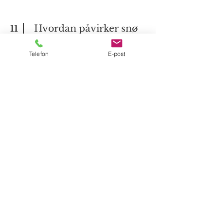
Hvordan påvirker snø
11
og tele en skigard?
Telefon
E-post
Snø og tele kan påvirke en skigard på
samme måte som andre konstruksjoner
som står i bakken. Når jorden fryser og
tiner, kan bevegelser i grunnen skape
belastninger på staur og
fundamentering. Derfor er riktig
oppsetting og tilpasning til lokale
grunnforhold viktig. En godt bygget
skigard er konstruert for å tåle norske
årstider og de naturlige bevegelsene
som følger med frost og tele.