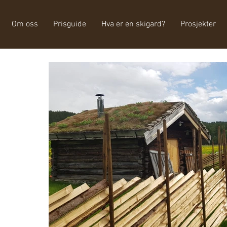
Om oss
Prisguide
Hva er en skigard?
Prosjekter